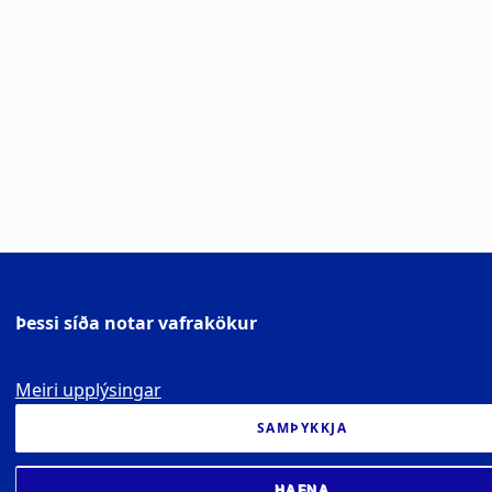
Þessi síða notar vafrakökur
Meiri upplýsingar
SAMÞYKKJA
HAFNA