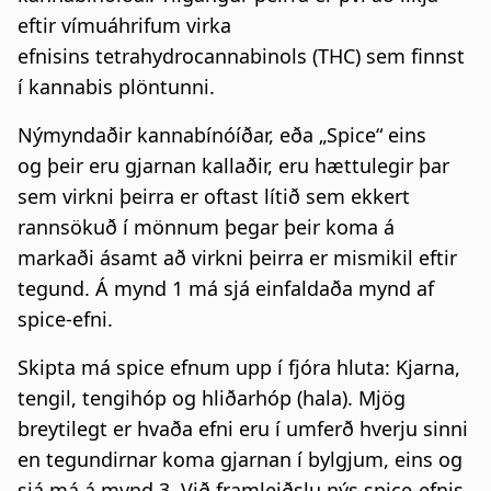
a
n
eftir vímuáhrifum virka
efnisins tetrahydrocannabinols (THC) sem finnst
t
a
í kannabis plöntunni.
i
r
Nýmyndaðir kannabínóíðar, eða „Spice“ eins
o
s
og þeir eru gjarnan kallaðir, eru hættulegir þar
n
l
sem virkni þeirra er oftast lítið sem ekkert
rannsökuð í mönnum þegar þeir koma á
ó
markaði ásamt að virkni þeirra er mismikil eftir
ð
tegund. Á mynd 1 má sjá einfaldaða mynd af
spice-efni.
Skipta má spice efnum upp í fjóra hluta: Kjarna,
tengil, tengihóp og hliðarhóp (hala). Mjög
breytilegt er hvaða efni eru í umferð hverju sinni
en tegundirnar koma gjarnan í bylgjum, eins og
sjá má á mynd 3. Við framleiðslu nýs spice-efnis