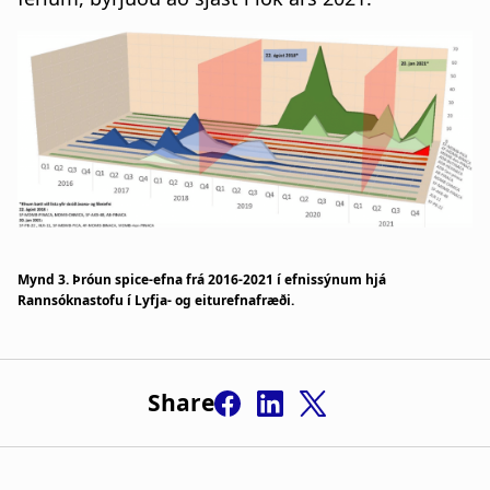
Mynd 3. Þróun spice-efna frá 2016-2021 í efnissýnum hjá
Rannsóknastofu í Lyfja- og eiturefnafræði.
Share