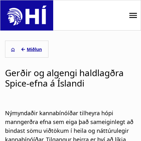
S
k
i
p
M
t
o
a
←
Miðlun
m
i
L
a
i
Gerðir og algengi haldlagðra
n
e
n
Spice-efna á Íslandi
n
c
i
o
a
ð
n
t
v
s
Nýmyndaðir kannabínóíðar tilheyra hópi
e
i
a
n
manngerðra efna sem eiga það sameiginlegt að
t
bindast sömu viðtökum í heila og náttúrulegir
g
g
kannabínóíðar. Tilgangur þeirra er því að líkja