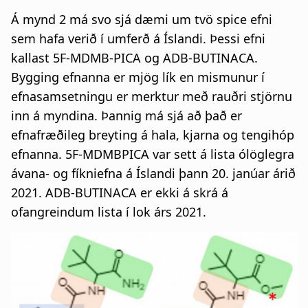
​Á mynd 2 má svo sjá dæmi um tvö spice efni
sem hafa verið í umferð á Íslandi. Þessi efni
kallast 5F-MDMB-PICA og ADB-BUTINACA.
Bygging efnanna er mjög lík en mismunur í
efnasamsetningu er merktur með rauðri stjörnu
inn á myndina. Þannig má sjá að það er
efnafræðileg breyting á hala, kjarna og tengihóp
efnanna. 5F-MDMBPICA var sett á lista ólöglegra
ávana- og fíkniefna á Íslandi þann 20. janúar árið
2021. ADB-BUTINACA er ekki á skrá á
ofangreindum lista í lok árs 2021.