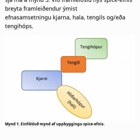
breyta framleiðendur ýmist
efnasamsetningu kjarna, hala, tengils og/eða
tengihóps.
Mynd 1. Einfölduð mynd af uppbyggingu spice-efnis.