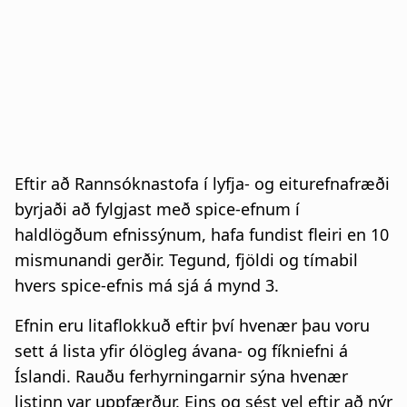
Eftir að Rannsóknastofa í lyfja- og eiturefnafræði
byrjaði að fylgjast með spice-efnum í
haldlögðum efnissýnum, hafa fundist fleiri en 10
mismunandi gerðir. Tegund, fjöldi og tímabil
hvers spice-efnis má sjá á mynd 3.
Efnin eru litaflokkuð eftir því hvenær þau voru
sett á lista yfir ólögleg ávana- og fíkniefni á
Íslandi. Rauðu ferhyrningarnir sýna hvenær
listinn var uppfærður. Eins og sést vel eftir að nýr