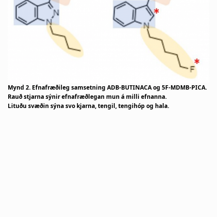
Mynd 2. Efnafræðileg samsetning ADB-BUTINACA og 5F-MDMB-PICA.
Rauð stjarna sýnir efnafræðlegan mun á milli efnanna.
Lituðu svæðin sýna svo kjarna, tengil, tengihóp og hala.