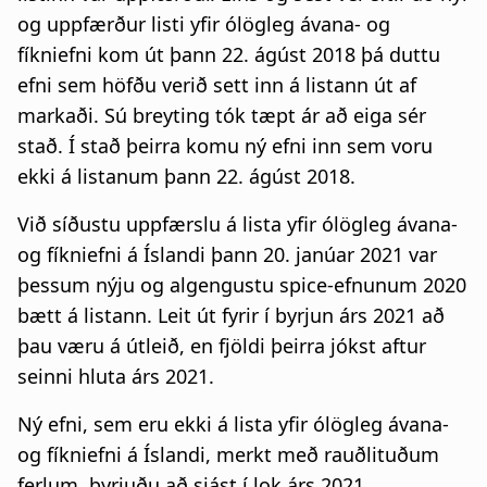
og uppfærður listi yfir ólögleg ávana- og
fíkniefni kom út þann 22. ágúst 2018 þá duttu
efni sem höfðu verið sett inn á listann út af
markaði. Sú breyting tók tæpt ár að eiga sér
stað. Í stað þeirra komu ný efni inn sem voru
ekki á listanum þann 22. ágúst 2018.
Við síðustu uppfærslu á lista yfir ólögleg ávana-
og fíkniefni á Íslandi þann 20. janúar 2021 var
þessum nýju og algengustu spice-efnunum 2020
bætt á listann. Leit út fyrir í byrjun árs 2021 að
þau væru á útleið, en fjöldi þeirra jókst aftur
seinni hluta árs 2021.
Ný efni, sem eru ekki á lista yfir ólögleg ávana-
og fíkniefni á Íslandi, merkt með rauðlituðum
ferlum, byrjuðu að sjást í lok árs 2021.